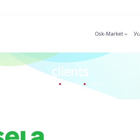
Osk-Market
Ус
clients
Главная
Кейсы
clients