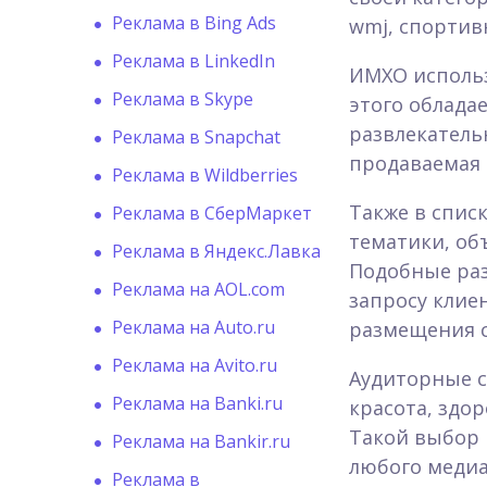
Реклама в Bing Ads
wmj, спортивн
Реклама в LinkedIn
ИМХО исполь
Реклама в Skype
этого облада
развлекатель
Реклама в Snapchat
продаваемая 
Реклама в Wildberries
Также в спис
Реклама в СберМаркет
тематики, об
Реклама в Яндекс.Лавка
Подобные ра
Реклама на AOL.com
запросу клие
Реклама на Auto.ru
размещения с
Реклама на Avito.ru
Аудиторные с
Реклама на Banki.ru
красота, здо
Такой выбор 
Реклама на Bankir.ru
любого медиа
Реклама в