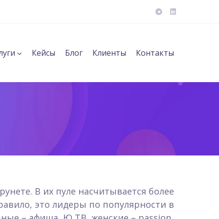
луги
Кейсы
Блог
Клиенты
Контакты
унете. В их пуле насчитывается более
равило, это лидеры по популярности в
ные – афиша, Ю ТВ, женские – passion,