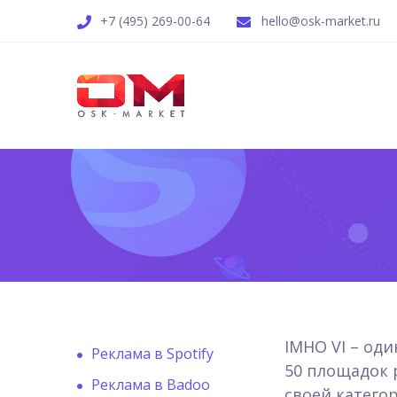
+7 (495) 269-00-64
hello@osk-market.ru
IMHO VI – од
Реклама в Spotify
50 площадок 
Реклама в Badoo
своей категор